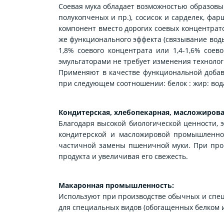
Соевая мука обладает возможностью образовы
полукопченых и пр.), сосисок и сарделек, фа
компонент вместо дорогих соевых концентрат
же функционального эффекта (связывание воды
1,8% соевого концентрата или 1,4-1,6% сое
эмульгаторами не требует изменения технолог
Применяют в качестве функциональной добав
при следующем соотношении: белок : жир: вода =
Кондитерская, хлебопекарная, масложиров
Благодаря высокой биологической ценности,
кондитерской и масложировой промышленнос
частичной замены пшеничной муки. При прои
продукта и увеличивая его свежесть.
Макаронная промышленность:
Используют при производстве обычных и спец
для специальных видов (обогащенных белком и