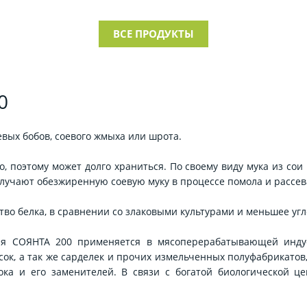
ВСЕ ПРОДУКТЫ
0
евых бобов, соевого жмыха или шрота.
, поэтому может долго храниться. По своему виду мука из со
олучают обезжиренную соевую муку в процессе помола и рассев
тво белка, в сравнении со злаковыми культурами и меньшее угл
ая СОЯНТА 200 применяется в мясоперерабатывающей индус
сок, а так же сарделек и прочих измельченных полуфабрикато
лока и его заменителей. В связи с богатой биологической 