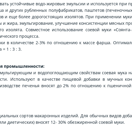
вать устойчивые водо-жировые эмульсии и используется при пр
рша и других рубленных полуфабрикатов, паштетов (печеночных
ов и еще более дорогостоящих изолятов. При применении муки 
 и жира, эмульгирование, улучшение консистенции мясных прод
вого изолята. Совместное использование соевой муки «Соянт
ического процесса.
ки в количестве 2-3% по отношению к массе фарша. Оптималь
 1 : 3 : 3.
ая промышленности:
 эмульгирующим и водопоглощающим свойствам соевая мука н
ти. Используют в качестве пищевой добавки в мучных кон
зводстве печенья вносят до 2% по отношению к пшеничной 
иальных сортов макаронных изделий. Для обычных видов доб
ли диетических) вносят 12- 30% обезжиренной соевой муки.