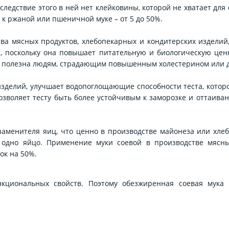
следствие этого в ней нет клейковины, которой не хватает для
к ржаной или пшеничной муке – от 5 до 50%.
тва мясных продуктов, хлебопекарных и кондитерских изделий,
, поскольку она повышает питательную и биологическую цен
но полезна людям, страдающим повышенным холестерином или 
 изделий, улучшает водопоглощающие способности теста, котор
позволяет тесту быть более устойчивым к заморозке и оттаива
заменителя яиц, что ценно в производстве майонеза или хле
одно яйцо. Применение муки соевой в производстве мясны
ок на 50%.
циональных свойств. Поэтому обезжиренная соевая мука 