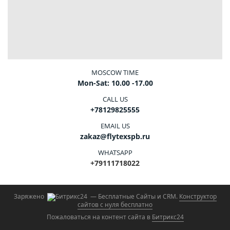
MOSCOW TIME
Mon-Sat: 10.00 -17.00
CALL US
+78129825555
EMAIL US
zakaz@flytexspb.ru
WHATSAPP
+79111718022
Заряжено
— Бесплатные Сайты и CRM.
Конструктор
сайтов с нуля бесплатно
Пожаловаться на контент cайта в
Битрикс24